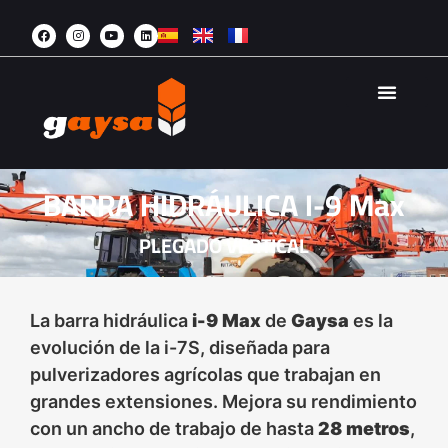
AGRICULTURA 
ÁREA PRI
BARRA HIDRÁULICA I-9 Max
PLEGADO VERTICAL
La barra hidráulica
i-9 Max
de
Gaysa
es la
evolución de la i-7S, diseñada para
pulverizadores agrícolas que trabajan en
grandes extensiones. Mejora su rendimiento
con un ancho de trabajo de hasta
28 metros
,