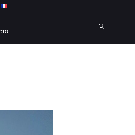
CTO
Secreto De La Dosis
n