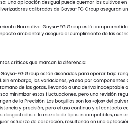
sa: Una aplicación desigual puede quemar los cultivos en 
ulverizadores calibrados de Gaysa-FG Group aseguran un
imiento Normativo: Gaysa-FG Group está comprometido c
impacto ambiental y asegura el cumplimiento de las estri
tos críticos que marcan la diferencia:
e Gaysa-FG Group están diseñados para operar bajo rang
l. Sin embargo, las variaciones, ya sea por componentes 
amaño de las gotas, llevando a una deriva inaceptable o 
a minimizar estas fluctuaciones, pero una revisión regul
rigen de la Precisión: Las boquillas son los «ojos» del pul
esistencia y precisión, pero el uso continuo y el contact
las desgastadas o la mezcla de tipos incompatibles, au
uier esfuerzo de calibración, resultando en una aplicació